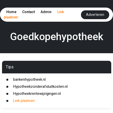
Home
Contact
Admin
Link
Adverteren
plaatsen
Goedkopehypotheek
Tips
bankenhypotheek.nl
Hypotheekzonderafsluitkosten.nl
Hypotheekrentewijzigingen.nl
Link plaatsen